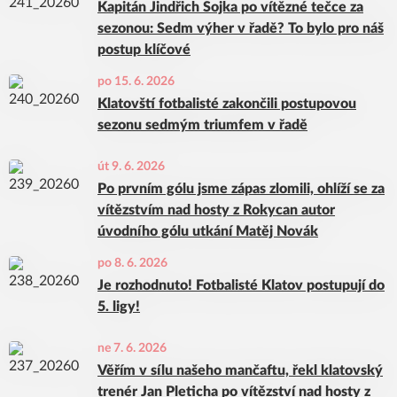
Kapitán Jindřich Sojka po vítězné tečce za
sezonou: Sedm výher v řadě? To bylo pro náš
postup klíčové
po 15. 6. 2026
Klatovští fotbalisté zakončili postupovou
sezonu sedmým triumfem v řadě
út 9. 6. 2026
Po prvním gólu jsme zápas zlomili, ohlíží se za
vítězstvím nad hosty z Rokycan autor
úvodního gólu utkání Matěj Novák
po 8. 6. 2026
Je rozhodnuto! Fotbalisté Klatov postupují do
5. ligy!
ne 7. 6. 2026
Věřím v sílu našeho mančaftu, řekl klatovský
trenér Jan Pleticha po vítězství nad hosty z