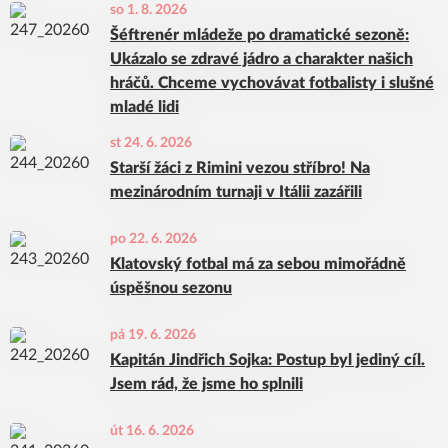
so 1. 8. 2026
Šéftrenér mládeže po dramatické sezoně:
Ukázalo se zdravé jádro a charakter našich
hráčů. Chceme vychovávat fotbalisty i slušné
mladé lidi
st 24. 6. 2026
Starší žáci z Rimini vezou stříbro! Na
mezinárodním turnaji v Itálii zazářili
po 22. 6. 2026
Klatovský fotbal má za sebou mimořádně
úspěšnou sezonu
pá 19. 6. 2026
Kapitán Jindřich Sojka: Postup byl jediný cíl.
Jsem rád, že jsme ho splnili
út 16. 6. 2026