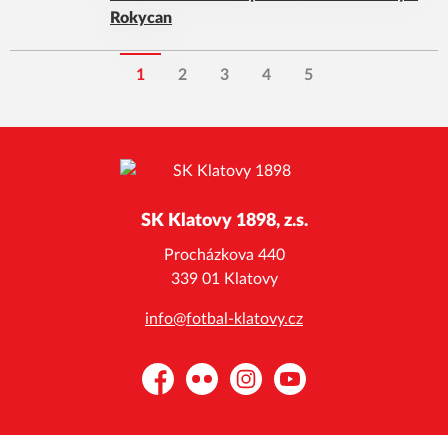
Rokycan
1
2
3
4
5
SK Klatovy 1898, z.s.
Procházkova 440
339 01 Klatovy
info@fotbal-klatovy.cz
Facebook
Flickr
Instagram
YouTube