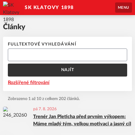
SK KLATOVY 1898
MENU
Články
FULLTEXTOVÉ VYHLEDÁVÁNÍ
NAJÍT
Rozšířené filtrování
Zobrazeno 1 až 10 z celkem 202 článků.
pá 7. 8. 2026
Trenér Jan Pleticha před prvním výkopem:
Máme mladý tým, velkou motivaci a jasný cíl