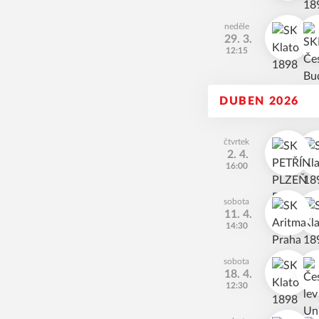
neděle
29. 3.
12:15
DUBEN 2026
čtvrtek
2. 4.
16:00
sobota
11. 4.
14:30
sobota
18. 4.
12:30