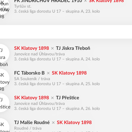
FK JINDŘICHŮV HRADEC 1910
SK Klatovy 1898
Tyršův st.
3. česká liga dorostu U 17 – skupina A, 23. kolo
SK Klatovy 1898
TJ Jiskra Třeboň
Janovice nad Úhlavou/tráva
3. česká liga dorostu U 17 – skupina A, 24. kolo
FC Táborsko B
SK Klatovy 1898
SA Soukeník / tráva
3. česká liga dorostu U 17 – skupina A, 25. kolo
SK Klatovy 1898
TJ Přeštice
Janovice nad Úhlavou/tráva
3. česká liga dorostu U 17 – skupina A, 26. kolo
TJ Malše Roudné
SK Klatovy 1898
Roudné / tráva