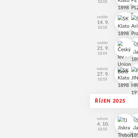
12:15
neděle
14. 9.
12:15
neděle
21. 9.
12:15
sobota
27. 9.
12:15
ŘÍJEN 2025
sobota
4. 10.
12:15