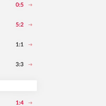
0:5
5:2
1:1
3:3
1:4