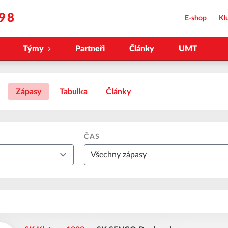
98
E-shop
Kl
Týmy
Partneři
Články
UMT
Zápasy
Tabulka
Články
ČAS