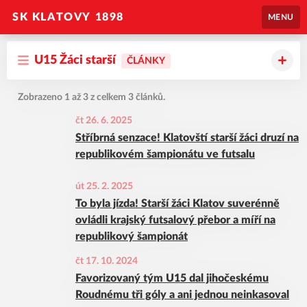
SK KLATOVY 1898
MENU
U15 Žáci starší
ČLÁNKY
Zobrazeno 1 až 3 z celkem 3 článků.
čt 26. 6. 2025
Stříbrná senzace! Klatovští starší žáci druzí na
republikovém šampionátu ve futsalu
út 25. 2. 2025
To byla jízda! Starší žáci Klatov suverénně
ovládli krajský futsalový přebor a míří na
republikový šampionát
čt 17. 10. 2024
Favorizovaný tým U15 dal jihočeskému
Roudnému tři góly a ani jednou neinkasoval