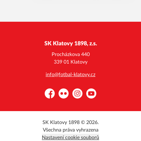
SK Klatovy 1898, z.s.
Procházkova 440
339 01 Klatovy
info@fotbal-klatovy.cz
Facebook
Flickr
Instagram
YouTube
SK Klatovy 1898 © 2026.
Všechna práva vyhrazena
Nastavení cookie souborů