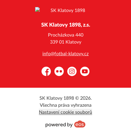
SK Klatovy 1898, z.s.
Procházkova 440
339 01 Klatovy
info@fotbal-klatovy.cz
Facebook
Flickr
Instagram
YouTube
SK Klatovy 1898 © 2026.
Všechna práva vyhrazena
Nastavení cookie souborů