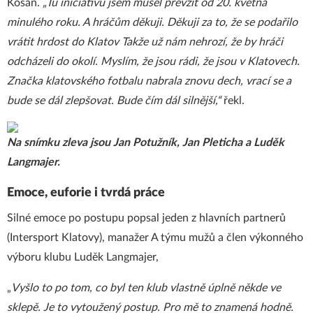
Košan.
„Tu iniciativu jsem musel převzít od 20. května
minulého roku. A hráčům děkuji. Děkuji za to, že se podařilo
vrátit hrdost do Klatov Takže už nám nehrozí, že by hráči
odcházeli do okolí. Myslím, že jsou rádi, že jsou v Klatovech.
Značka klatovského fotbalu nabrala znovu dech, vrací se a
bude se dál zlepšovat. Bude čím dál silnější,“
řekl.
Na snímku zleva jsou Jan Potužník, Jan Pleticha a Luděk
Langmajer.
Emoce, euforie i tvrdá práce
Silné emoce po postupu popsal jeden z hlavních partnerů
(Intersport Klatovy), manažer A týmu mužů a člen výkonného
výboru klubu Luděk Langmajer,
„
Vyšlo to po tom, co byl ten klub vlastně úplně někde ve
sklepě. Je to vytoužený postup. Pro mě to znamená hodně.