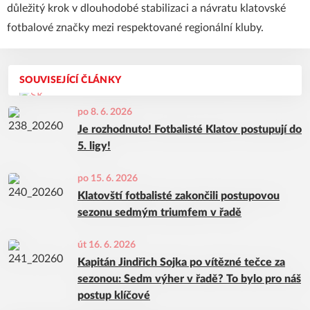
důležitý krok v dlouhodobé stabilizaci a návratu klatovské
fotbalové značky mezi respektované regionální kluby.
SOUVISEJÍCÍ ČLÁNKY
po 8. 6. 2026
Je rozhodnuto! Fotbalisté Klatov postupují do
5. ligy!
po 15. 6. 2026
Klatovští fotbalisté zakončili postupovou
sezonu sedmým triumfem v řadě
út 16. 6. 2026
Kapitán Jindřich Sojka po vítězné tečce za
sezonou: Sedm výher v řadě? To bylo pro náš
postup klíčové