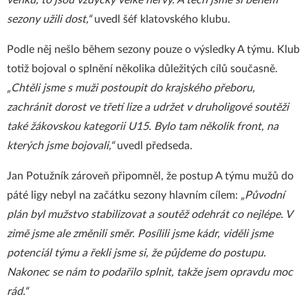
venku, to jsou vždycky velké nervy. A těch jsme si během
sezony užili dost,“
uvedl šéf klatovského klubu.
Podle něj nešlo během sezony pouze o výsledky A týmu. Klub
totiž bojoval o splnění několika důležitých cílů současně.
„Chtěli jsme s muži postoupit do krajského přeboru,
zachránit dorost ve třetí lize a udržet v druholigové soutěži
také žákovskou kategorii U15. Bylo tam několik front, na
kterých jsme bojovali,“
uvedl předseda.
Jan Potužník zároveň připomněl, že postup A týmu mužů do
páté ligy nebyl na začátku sezony hlavním cílem:
„Původní
plán byl mužstvo stabilizovat a soutěž odehrát co nejlépe. V
zimě jsme ale změnili směr. Posílili jsme kádr, viděli jsme
potenciál týmu a řekli jsme si, že půjdeme do postupu.
Nakonec se nám to podařilo splnit, takže jsem opravdu moc
rád.“