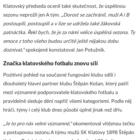
Klatovský předseda ocenil také skutečnost, že úspěšnou
sezonu neprožil jen A tým.
„Dorost se zachránil, muži A i B
postoupili, postoupili a v lize se udržela také žákovská
patnáctka. Řekl bych, že je za námi velice úspěšná sezona. Ty
emoce z toho všeho budou určitě ještě nějakou dobu
doznívat,"
spokojeně konstatoval Jan Potužník.
Značka klatovského fotbalu znovu sílí
Pozitivní pohled na současné fungování klubu sdílí i
dlouholetý hlavní partner klubu Štěpán Košan, který patří
mezi významné podporovatele klatovského fotbalu a
pravidelně sleduje dění napříč všemi kategoriemi. Podle něj
hráči, týmy i celý klub dnes působí úplně jinak než dřív,
„Je to pro nás velmi významné,"
okomentoval vítěznou tečku
a postupovou sezonu A týmu mužů SK Klatovy 1898 Štěpán