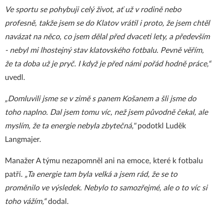
Ve sportu se pohybuji celý život, ať už v rodině nebo
profesně, takže jsem se do Klatov vrátil i proto, že jsem chtěl
navázat na něco, co jsem dělal před dvaceti lety, a především
- nebyl mi lhostejný stav klatovského fotbalu. Pevně věřím,
že ta doba už je pryč. I když je před námi pořád hodně práce,“
uvedl.
„Domluvili jsme se v zimě s panem Košanem a šli jsme do
toho naplno. Dal jsem tomu víc, než jsem původně čekal, ale
myslím, že ta energie nebyla zbytečná,"
podotkl Luděk
Langmajer.
Manažer A týmu nezapomněl ani na emoce, které k fotbalu
patří.
„Ta energie tam byla velká a jsem rád, že se to
proměnilo ve výsledek. Nebylo to samozřejmé, ale o to víc si
toho vážím,“
dodal.