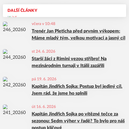
DALŠÍ ČLÁNKY
včera v 10:48
Trenér Jan Pleticha před prvním výkopem:
Máme mladý tým, velkou motivaci a jasný cíl
st 24. 6. 2026
Starší žáci z Rimini vezou stříbro! Na
mezinárodním turnaji v Itálii zazářili
pá 19. 6. 2026
Kapitán Jindřich Sojka: Postup byl jediný cíl.
Jsem rád, že jsme ho splnili
út 16. 6. 2026
Kapitán Jindřich Sojka po vítězné tečce za
sezonou: Sedm výher v řadě? To bylo pro náš
postup klíčové