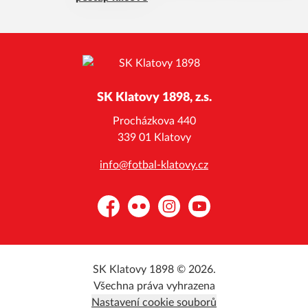
SK Klatovy 1898, z.s.
Procházkova 440
339 01 Klatovy
info@fotbal-klatovy.cz
Facebook
Flickr
Instagram
YouTube
SK Klatovy 1898 © 2026.
Všechna práva vyhrazena
Nastavení cookie souborů