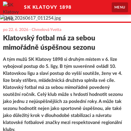
SK KLATOVY 1898
MENU
po 22. 6. 2026
- Chmelová Yvetta
Klatovský fotbal má za sebou
mimořádně úspěšnou sezonu
A tým mužů SK Klatovy 1898 si druhým místem v 6. lize
vybojoval postup do 5. ligy, B tým suverénně ovládl 10.
Klatovskou ligu a slaví postup do vyšší soutěže, ženy ve 4.
lize braly stříbro, mládežnická družstva splnila své cíle.
Klatovský fotbal má za sebou mimořádně povedený
soutěžní ročník. Celý klub může s hrdostí hodnotit sezonu
jako jednu z nejúspěšnějších za poslední roky. A může tak
sezonu hodnotit nejen jako sportovně úspěšnou, ale také
jako důležitý krok v dlouhodobé stabilizaci a návratu
klatovské fotbalové značky mezi respektované regionální
kluby.