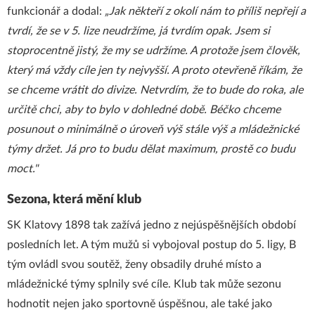
funkcionář a dodal:
„Jak někteří z okolí nám to příliš nepřejí a
tvrdí, že se v 5. lize neudržíme, já tvrdím opak. Jsem si
stoprocentně jistý, že my se udržíme. A protože jsem člověk,
který má vždy cíle jen ty nejvyšší. A proto otevřeně říkám, že
se chceme vrátit do divize. Netvrdím, že to bude do roka, ale
určitě chci, aby to bylo v dohledné době. Béčko chceme
posunout o minimálně o úroveň výš stále výš a mládežnické
týmy držet. Já pro to budu dělat maximum, prostě co budu
moct."
Sezona, která mění klub
SK Klatovy 1898 tak zažívá jedno z nejúspěšnějších období
posledních let. A tým mužů si vybojoval postup do 5. ligy, B
tým ovládl svou soutěž, ženy obsadily druhé místo a
mládežnické týmy splnily své cíle. Klub tak může sezonu
hodnotit nejen jako sportovně úspěšnou, ale také jako