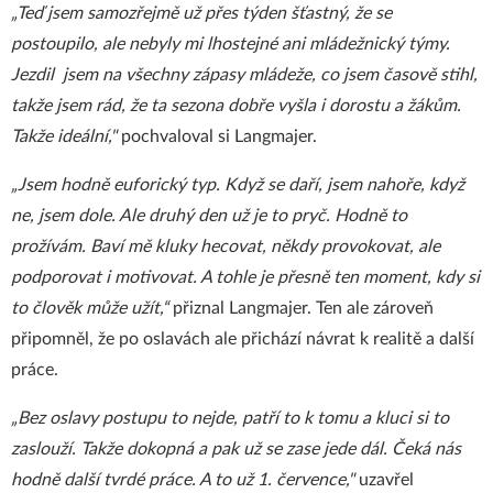
„Teď jsem samozřejmě už přes týden šťastný, že se
postoupilo, ale nebyly mi lhostejné ani mládežnický týmy.
Jezdil jsem na všechny zápasy mládeže, co jsem časově stihl,
takže jsem rád, že ta sezona dobře vyšla i dorostu a žákům.
Takže ideální,"
pochvaloval si Langmajer.
„Jsem hodně euforický typ. Když se daří, jsem nahoře, když
ne, jsem dole. Ale druhý den už je to pryč. Hodně to
prožívám. Baví mě kluky hecovat, někdy provokovat, ale
podporovat i motivovat. A tohle je přesně ten moment, kdy si
to člověk může užít,“
přiznal Langmajer. Ten ale zároveň
připomněl, že po oslavách ale přichází návrat k realitě a další
práce.
„Bez oslavy postupu to nejde, patří to k tomu a kluci si to
zaslouží. Takže dokopná a pak už se zase jede dál. Čeká nás
hodně další tvrdé práce. A to už 1. července,"
uzavřel